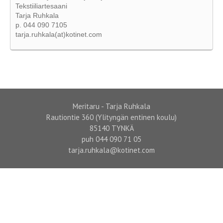
Tekstiiliartesaani
Tarja Ruhkala
p. 044 090 7105
tarja.ruhkala(at)kotinet.com
Meritaru - Tarja Ruhkala
Rautiontie 360 (Ylityngän entinen koulu)
85140 TYNKÄ
puh 044 090 71 05
tarja.ruhkala@kotinet.com